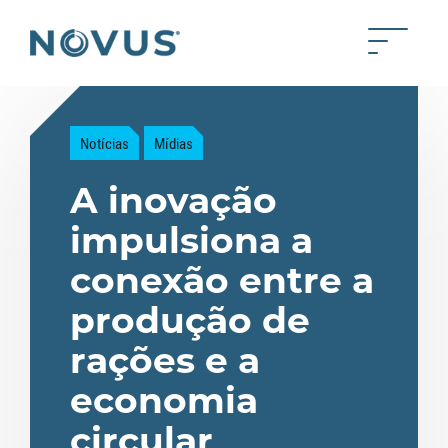
Skip to Main Content
Toggle 
Back to home
Notícias
Mídias
A inovação
impulsiona a
conexão entre a
produção de
rações e a
economia
circular