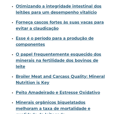
Otimizando a integridade intestinal dos
leitões para um desempenho vitalício
Forneça cascos fortes às suas vacas para
evitar a claudicação
Esse é o período para a produção de
componentes
O papel frequentemente esquecido dos
minerais na fertilidade dos bovinos de
leite
Broiler Meat and Carcass Quality: Mineral
Nutrition is Key
Peito Amadeirado e Estresse Oxidativo
Minerais orgânicos biquelatados
melhoram a taxa de mortalidade e