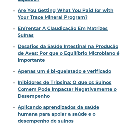
Are You Getting What You Paid for with
Your Trace Mineral Program?
Enfrentar A Claudicação Em Matrizes
Suínas
Desafios da Saúde Intestinal na Produção
de Aves: Por que o Equilíbrio Microbiano é
Importante
Apenas um é bi-quelatado e verificado
Inibidores de Tripsina: O que os Suínos
Comem Pode Impactar Negativamente o
Desempenho
Aplicando aprendizados da saúde
humana para apoiar a saúde e o
desempenho de suínos