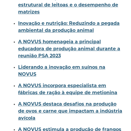
estrutural de leitoas e o desempenho de
matrizes
Inovação e nutrição: Reduzindo a pegada
ambiental da produção animal
A NOVUS homenageia a principal
educadora de produção animal durante a
reunião PSA 2023
Liderando a inovação em suínos na
NOVUS
A NOVUS incorpora especialista em
fábricas de ração à equipe de metionina
A NOVUS destaca desafios na produção
de ovos e carne que impactam a indústria
avícola
A NOVUS estimula a produção de frangos