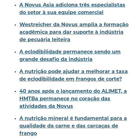
A Novus Asia adiciona três especialistas
do setor à sua equipe comercial
Westreicher da Novus amplia a formação
acadêmica para dar suporte à indústria
de pecuária leiteira
A eclodibilidade permanece sendo um
grande desafio da indústria
A nutrição pode ajudar a melhorar a taxa
de eclodibilidade em frangos de corte?
40 anos após o lançamento do ALIMET, a
HMTBa permanece no coração das
atividades da Novus
A nutrição mineral é fundamental para a
qualidade da carne e das carcaças de
frango