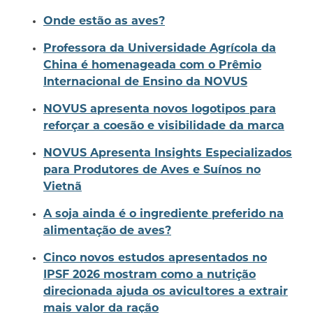
Onde estão as aves?
Professora da Universidade Agrícola da
China é homenageada com o Prêmio
Internacional de Ensino da NOVUS
NOVUS apresenta novos logotipos para
reforçar a coesão e visibilidade da marca
NOVUS Apresenta Insights Especializados
para Produtores de Aves e Suínos no
Vietnã
A soja ainda é o ingrediente preferido na
alimentação de aves?
Cinco novos estudos apresentados no
IPSF 2026 mostram como a nutrição
direcionada ajuda os avicultores a extrair
mais valor da ração