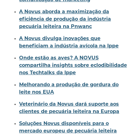
comunicação de marketing
A Novus aborda a maximização da
eficiência de produção da indústria
pecuária leiteira na Pnwanc
A Novus divulga inovações que
beneficiam a indústria avícola na Ippe
Onde estão as aves? A NOVUS
compartilha insights sobre eclodibilidade
nos Techtalks da Ippe
Melhorando a produção de gordura do
leite nos EUA
Veterinário da Novus dará suporte aos
clientes de pecuária leiteira na Europa
Soluções Novus disponíveis para o
mercado europeu de pecuária leiteira