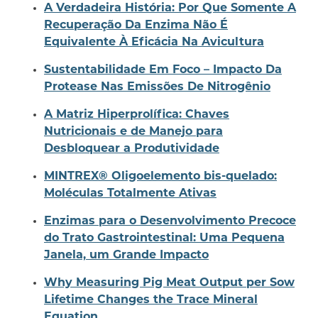
A Verdadeira História: Por Que Somente A
Recuperação Da Enzima Não É
Equivalente À Eficácia Na Avicultura
Sustentabilidade Em Foco – Impacto Da
Protease Nas Emissões De Nitrogênio
A Matriz Hiperprolífica: Chaves
Nutricionais e de Manejo para
Desbloquear a Produtividade
MINTREX® Oligoelemento bis-quelado:
Moléculas Totalmente Ativas
Enzimas para o Desenvolvimento Precoce
do Trato Gastrointestinal: Uma Pequena
Janela, um Grande Impacto
Why Measuring Pig Meat Output per Sow
Lifetime Changes the Trace Mineral
Equation