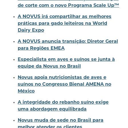
de corte com o novo Programa Scale Up™
A NOVUS irá compartilhar as melhores
práticas para gado leiteiros na World
Dairy Expo
A NOVUS anuncia transição: Diretor Geral
para Regiões EMEA
Especialista em aves e suínos se junta à
equipe da Novus no Brasil
Novus apoia nutricionistas de aves e
suínos no Congresso Bienal AMENA no
México
A integridade do rebanho suíno exige
uma abordagem equilibrada
Novus muda de sede no Brasil para
melhor atender os clientes