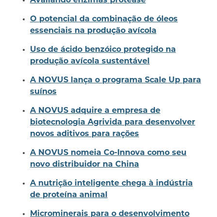
Avaliando enzimas protease
O potencial da combinação de óleos
essenciais na produção avícola
Uso de ácido benzóico protegido na
produção avícola sustentável
A NOVUS lança o programa Scale Up para
suínos
A NOVUS adquire a empresa de
biotecnologia Agrivida para desenvolver
novos aditivos para rações
A NOVUS nomeia Co-Innova como seu
novo distribuidor na China
A nutrição inteligente chega à indústria
de proteína animal
Microminerais para o desenvolvimento