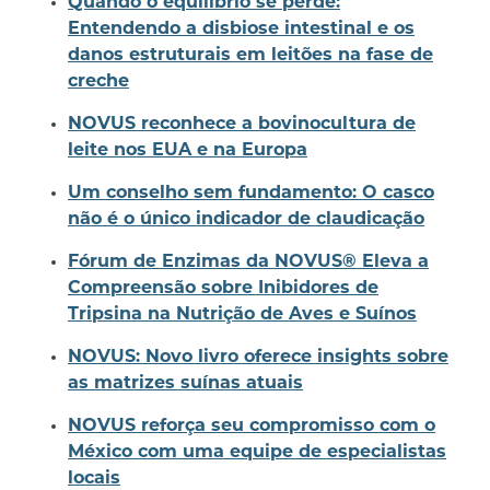
Quando o equilíbrio se perde:
Entendendo a disbiose intestinal e os
danos estruturais em leitões na fase de
creche
NOVUS reconhece a bovinocultura de
leite nos EUA e na Europa
Um conselho sem fundamento: O casco
não é o único indicador de claudicação
Fórum de Enzimas da NOVUS® Eleva a
Compreensão sobre Inibidores de
Tripsina na Nutrição de Aves e Suínos
NOVUS: Novo livro oferece insights sobre
as matrizes suínas atuais
NOVUS reforça seu compromisso com o
México com uma equipe de especialistas
locais