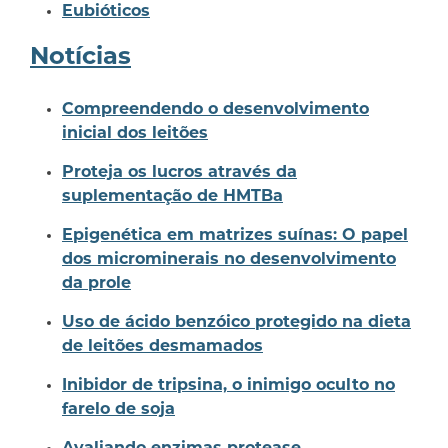
Eubióticos
Notícias
Compreendendo o desenvolvimento
inicial dos leitões
Proteja os lucros através da
suplementação de HMTBa
Epigenética em matrizes suínas: O papel
dos microminerais no desenvolvimento
da prole
Uso de ácido benzóico protegido na dieta
de leitões desmamados
Inibidor de tripsina, o inimigo oculto no
farelo de soja