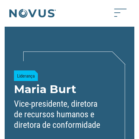
Skip to Main Content
Toggle 
Back to home
Liderança
Maria Burt
Vice-presidente, diretora
de recursos humanos e
diretora de conformidade