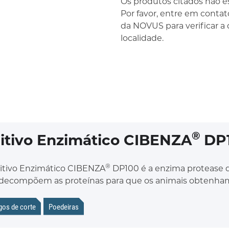
Os produtos citados não es
Por favor, entre em conta
da NOVUS para verificar a
localidade.
®
itivo Enzimático CIBENZA
DP
®
itivo Enzimático CIBENZA
DP100 é a enzima protease d
decompõem as proteínas para que os animais obtenham 
gos de corte
Poedeiras