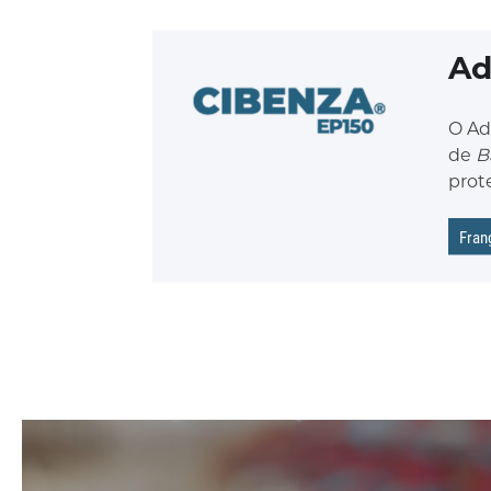
Ad
O Ad
de
B
prote
Fran