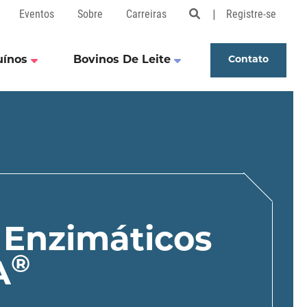
Eventos
Sobre
Carreiras
Registre-se
Open Search Popu
uínos
Bovinos De Leite
Contato
 Enzimáticos
®
A