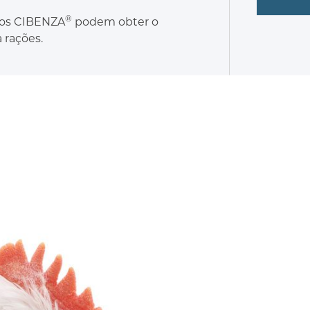
®
cos CIBENZA
podem obter o
 rações.