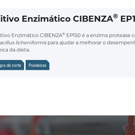
®
itivo Enzimático CIBENZA
EP1
®
itivo Enzimático CIBENZA
EP150 é a enzima protease 
acillus licheniformis
para ajudar a melhorar o desempenho
ica da dieta.
gos de corte
Poedeiras