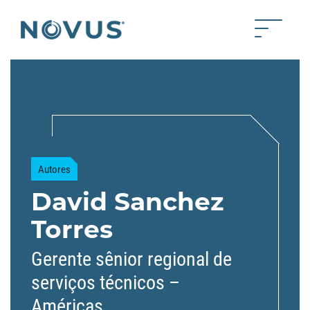
Skip to Main Content
Toggle 
Back to home
Autores
David Sanchez
Torres
Gerente sênior regional de
serviços técnicos –
Américas