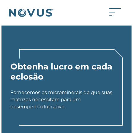
Skip to Main Content
Toggle 
Back to home
Obtenha lucro em cada
eclosão
Fornecemos os microminerais de que suas
matrizes necessitam para um
desempenho lucrativo.