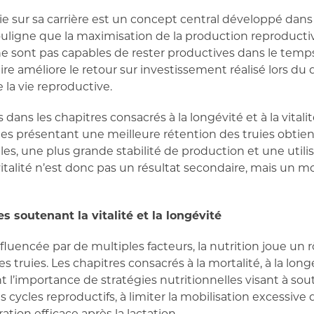
uie sur sa carrière est un concept central développé dan
souligne que la maximisation de la production reproducti
s ne sont pas capables de rester productives dans le tem
e améliore le retour sur investissement réalisé lors d
la vie reproductive.
dans les chapitres consacrés à la longévité et à la vita
es présentant une meilleure rétention des truies obtie
es, une plus grande stabilité de production et une utilis
vitalité n’est donc pas un résultat secondaire, mais un
es soutenant la vitalité et la longévité
influencée par de multiples facteurs, la nutrition joue un
s truies. Les chapitres consacrés à la mortalité, à la long
t l’importance de stratégies nutritionnelles visant à sout
cycles reproductifs, à limiter la mobilisation excessive 
ation efficace après la lactation.