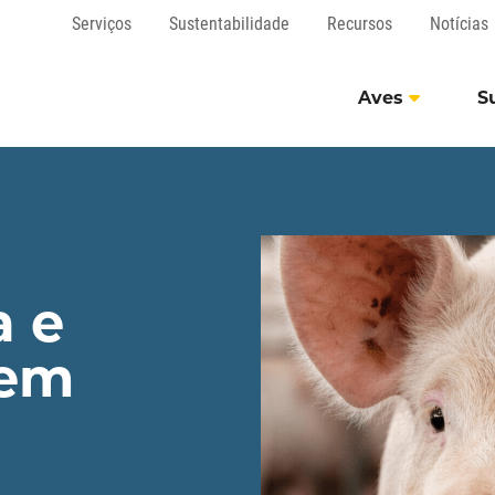
Serviços
Sustentabilidade
Recursos
Notícias
Aves
S
a e
 em