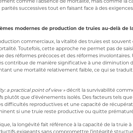
ement comme l’absence de mortalité, mais comme la capa
 parités successives tout en faisant face à des exigence
stèmes modernes de production de truies au-delà de l
duction commerciaux, la vitalité des truies est souven
rtalité. Toutefois, cette approche ne permet pas de sais
 des réformes précoces et des réformes involontaires. U
és contribue de manière significative à une diminution 
tant une mortalité relativement faible, ce qui se tradui
y: a practical point of view »
décrit la survivabilité comme
s plutôt que d’événements isolés. Des facteurs tels que
 les difficultés reproductives et une capacité de récupéra
minent si une truie reste productive ou quitte prématu
que, la longévité fait référence à la capacité de la truie
uctifs exigeants sans compromettre l’intégrité structure