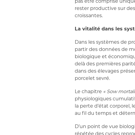
pas être comprise uniqu
rester productive sur des
croissantes.
La vitalité dans les sy
Dans les systèmes de pro
partir des données de mo
biologique et économique
delà des premières parit
dans des élevages présen
porcelet sevré.
Le chapitre
« Sow mortalit
physiologiques cumulatif
la perte d’état corporel,
au fil du temps et déter
D’un point de vue biologi
répétée des cycles reprod