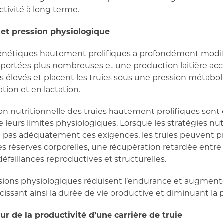
tivité à long terme.
 et pression physiologique
étiques hautement prolifiques a profondément modifié
 portées plus nombreuses et une production laitière ac
us élevés et placent les truies sous une pression métabo
ation et en lactation.
tion nutritionnelle des truies hautement prolifiques son
 leurs limites physiologiques. Lorsque les stratégies nut
 pas adéquatement ces exigences, les truies peuvent p
s réserves corporelles, une récupération retardée entre 
défaillances reproductives et structurelles.
ssions physiologiques réduisent l’endurance et augmente
issant ainsi la durée de vie productive et diminuant la p
r de la productivité d’une carrière de truie