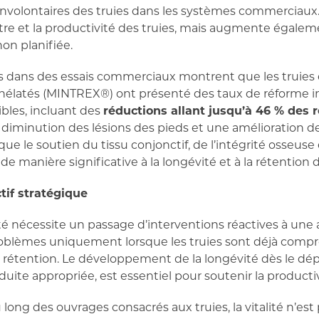
involontaires des truies dans les systèmes commerciaux
re et la productivité des truies, mais augmente égalem
on planifiée.
 dans des essais commerciaux montrent que les truies 
chélatés (MINTREX
®
) ont présenté des taux de réforme i
ibles, incluant des
réductions allant jusqu’à 46 % des r
e diminution des lésions des pieds et une amélioration 
ue le soutien du tissu conjonctif, de l’intégrité osseuse 
e manière significative à la longévité et à la rétention d
tif stratégique
lité nécessite un passage d’interventions réactives à un
problèmes uniquement lorsque les truies sont déjà compr
la rétention. Le développement de la longévité dès le dép
duite appropriée, est essentiel pour soutenir la producti
ong des ouvrages consacrés aux truies, la vitalité n’est