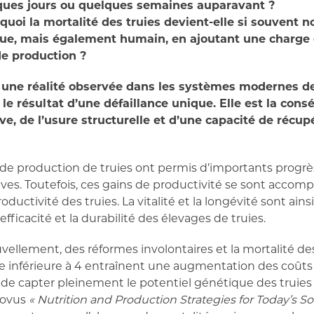
lques jours ou quelques semaines auparavant ?
urquoi la mortalité des truies devient-elle si souvent
ue, mais également humain, en ajoutant une charge 
e production ?
 une réalité observée dans les systèmes modernes de
 le résultat d’une défaillance unique. Elle est la co
e, de l’usure structurelle et d’une capacité de récupé
e production de truies ont permis d’importants progrè
es. Toutefois, ces gains de productivité se sont acco
roductivité des truies. La vitalité et la longévité sont ai
efficacité et la durabilité des élevages de truies.
vellement, des réformes involontaires et la mortalité de
ie inférieure à 4 entraînent une augmentation des coûts
de capter pleinement le potentiel génétique des tru
Novus
« Nutrition and Production Strategies for Today’s S