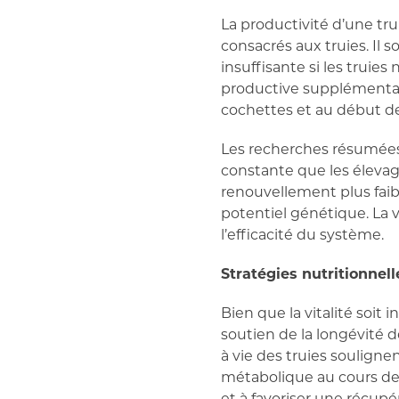
La productivité d’une tr
consacrés aux truies. Il 
insuffisante si les truie
productive supplémentair
cochettes et au début de 
Les recherches résumées 
constante que les élevag
renouvellement plus faibl
potentiel génétique. La 
l’efficacité du système.
Stratégies nutritionnell
Bien que la vitalité soit 
soutien de la longévité de
à vie des truies soulignen
métabolique au cours des 
et à favoriser une récupér