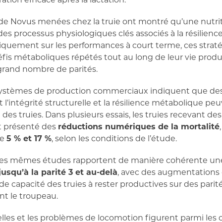
de Novus menées chez la truie ont montré qu’une nutrit
s processus physiologiques clés associés à la résilience 
quement sur les performances à court terme, ces stratégi
 défis métaboliques répétés tout au long de leur vie produ
grand nombre de parités.
ystèmes de production commerciaux indiquent que des
 l’intégrité structurelle et la résilience métabolique peu
ité des truies. Dans plusieurs essais, les truies recevant d
t présenté des
réductions numériques de la mortalité
re
5 % et 17 %
, selon les conditions de l’étude.
, ces mêmes études rapportent de manière cohérente u
jusqu’à la parité 3 et au-delà
, avec des augmentations
e capacité des truies à rester productives sur des parit
t le troupeau.
elles et les problèmes de locomotion figurent parmi les 