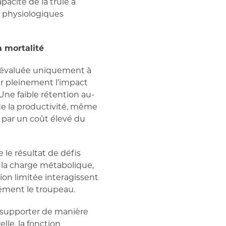
cité de la truie à
s physiologiques
a mortalité
t évaluée uniquement à
ir pleinement l’impact
ne faible rétention au-
de la productivité, même
t par un coût élevé du
 le résultat de défis
 la charge métabolique,
tion limitée interagissent
rément le troupeau.
 à supporter de manière
lle, la fonction