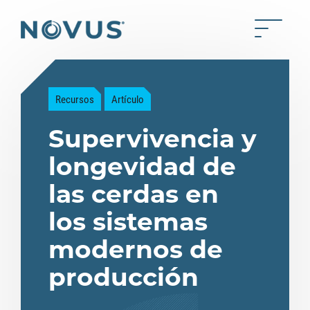
Saltar al contenido principal
Toggle 
Back to home
Recursos
Artículo
Supervivencia y
longevidad de
las cerdas en
los sistemas
modernos de
producción