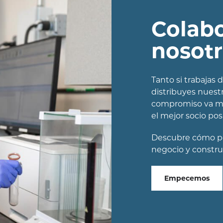
Colab
nosot
Tanto si trabajas
distribuyes nuestr
compromiso va mu
el mejor socio po
Descubre cómo po
negocio y constr
Empecemos