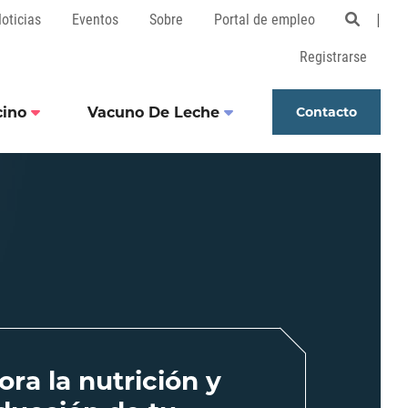
oticias
Eventos
Sobre
Portal de empleo
Open 
Registrarse
cino
Vacuno De Leche
Contacto
ora la nutrición y