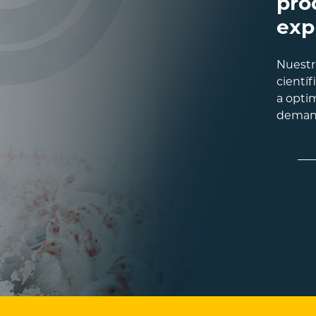
pro
exp
Nuestr
científ
a optim
demand