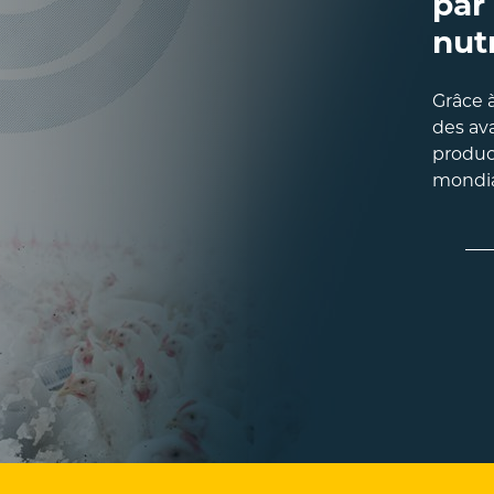
par
nut
Grâce à
des av
produc
mondia