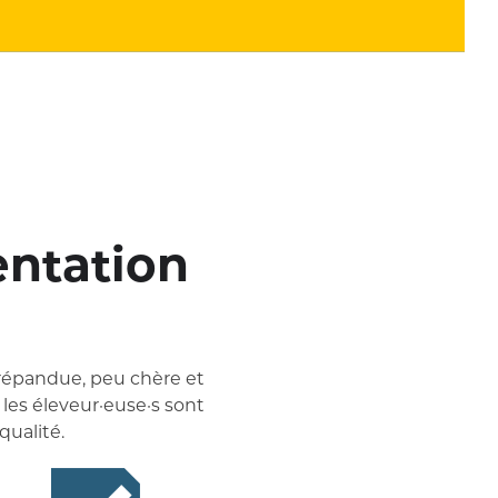
entation
 répandue, peu chère et
 les éleveur·euse·s sont
qualité.