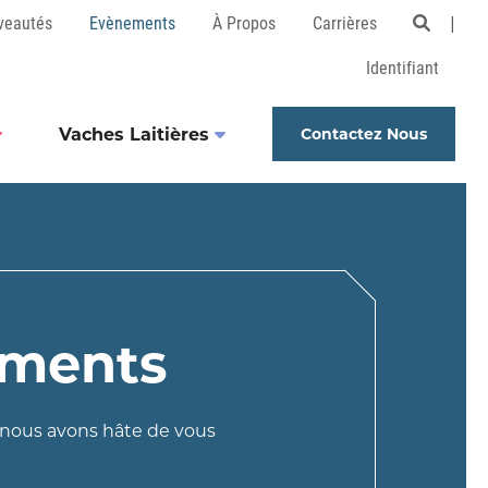
veautés
Evènements
À Propos
Carrières
Open 
Identifiant
Vaches Laitières
Contactez Nous
ments
 nous avons hâte de vous