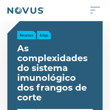
Skip to Main Content
Toggle 
Back to home
Recursos
Artigo
As
complexidades
do sistema
imunológico
dos frangos de
corte