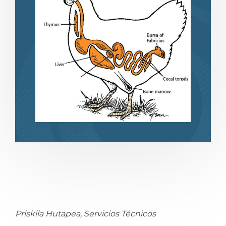
compartir
compartir
Priskila Hutapea, Servicios Técnicos