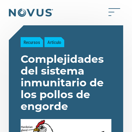
Saltar al contenido principal
Toggle 
Back to home
Recursos
Artículo
Complejidades
del sistema
inmunitario de
los pollos de
engorde