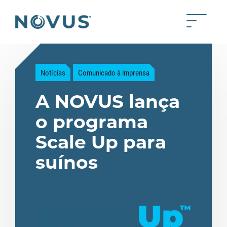
Skip to Main Content
Toggle 
Back to home
Notícias
Comunicado à imprensa
A NOVUS lança
o programa
Scale Up para
suínos