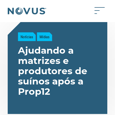
Skip to Main Content
Toggle 
Back to home
Notícias
Mídias
Ajudando a
matrizes e
produtores de
suínos após a
Prop12