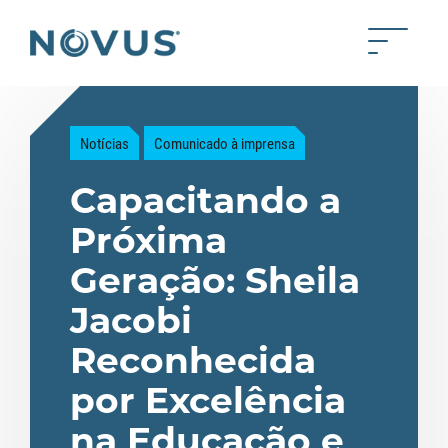
Skip to Main Content
Toggle 
Back to home
Notícias
Comunicado à imprensa
Capacitando a
Próxima
Geração: Sheila
Jacobi
Reconhecida
por Excelência
na Educação e