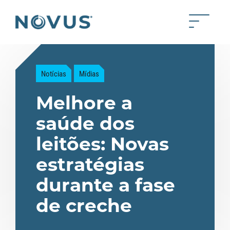
Skip to Main Content
Toggle 
Back to home
Notícias
Mídias
Melhore a
saúde dos
leitões: Novas
estratégias
durante a fase
de creche