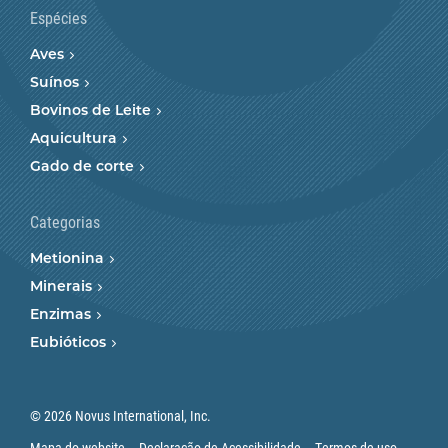
Espécies
Aves
Suínos
Bovinos de Leite
Aquicultura
Gado de corte
Categorias
Metionina
Minerais
Enzimas
Eubióticos
© 2026 Novus International, Inc.
Mapa do website
Declaração de Acessibilidade
Termos de uso