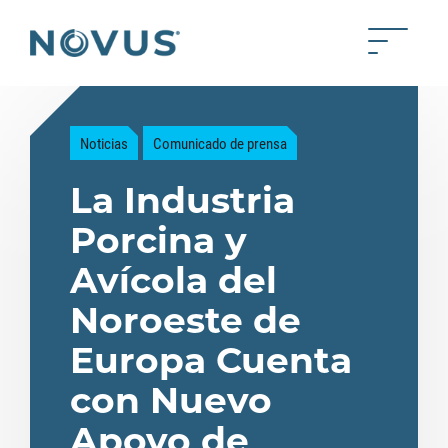
Saltar al contenido principal
Toggle 
Back to home
Noticias
Comunicado de prensa
La Industria
Porcina y
Avícola del
Noroeste de
Europa Cuenta
con Nuevo
Apoyo de