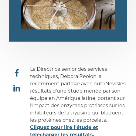
La
Directrice
senior des
services
techniques
,
Debora
Reolon
, a
partager
récemment
partagé
avec
nutriNews
les
résultats
d’une
étude
menée
par son
équipe
en Amérique latine,
portant
sur
partager
l’impact
des
enzymes
protéases
sur les
inhibiteurs
de la
trypsine
qui
bloquent
les
protéines
chez
les
porcelets
.
Cliquez
pour
lire
l’étude
et
télécharger
les
résultats
.