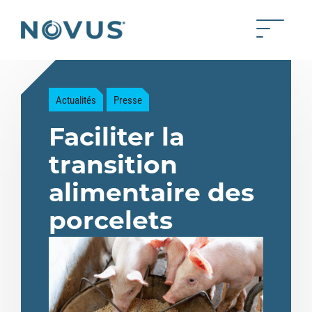
Skip to Main Content
Toggle 
Back to home
Actualités
Presse
Faciliter la
transition
alimentaire des
porcelets