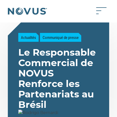
Skip to Main Content
Toggle 
Back to home
Actualités
Communiqué de presse
Le Responsable
Commercial de
NOVUS
Renforce les
Partenariats au
Brésil