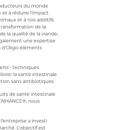
producteurs du monde
et à réduire l’impact
nimaux et à nos additifs
transformation de la
e la qualité de la viande,
e également une expertise
es d’Oligo-éléments
erts’- techniques
orer la santé intestinale
ion sans antibiotiques.
its de santé intestinale
XT ENHANCE®, nous
’entreprise a investi
rché. L’objectif est