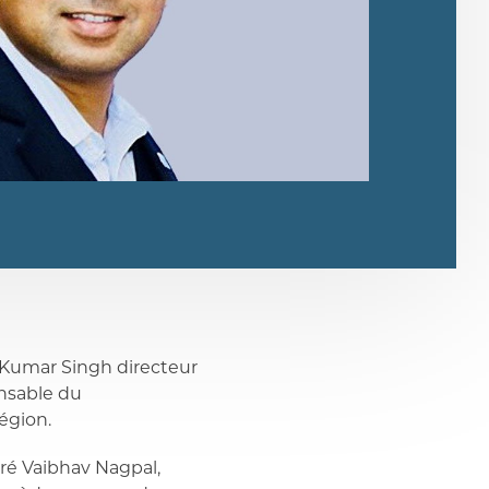
Kumar Singh directeur
onsable du
égion.
ré Vaibhav Nagpal,