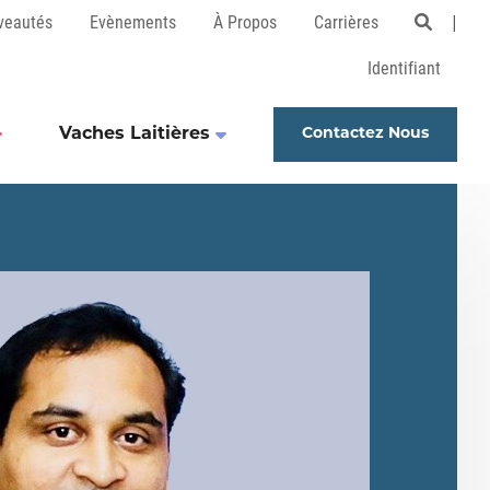
veautés
Evènements
À Propos
Carrières
Open 
Identifiant
Vaches Laitières
Contactez Nous