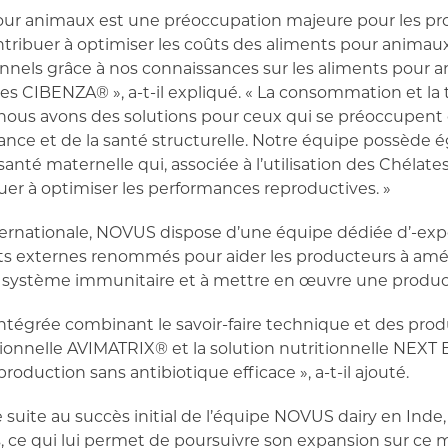
pour animaux est une préoccupation majeure pour les 
tribuer à optimiser les coûts des aliments pour animaux 
onnels grâce à nos connaissances sur les aliments pour a
s CIBENZA® », a-t-il expliqué. « La consommation et la 
 nous avons des solutions pour ceux qui se préoccupent d
issance et de la santé structurelle. Notre équipe possèd
anté maternelle qui, associée à l’utilisation des Chélat
r à optimiser les performances reproductives. »
ternationale, NOVUS dispose d’une équipe dédiée d’-exp
ts externes renommés pour aider les producteurs à améli
 système immunitaire et à mettre en œuvre une product
ntégrée combinant le savoir-faire technique et des produ
tionnelle AVIMATRIX® et la solution nutritionnelle NE
roduction sans antibiotique efficace », a-t-il ajouté.
suite au succès initial de l’équipe NOVUS dairy en Inde, l
 ce qui lui permet de poursuivre son expansion sur ce ma