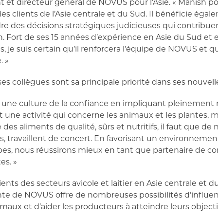
ent et directeur général de NOVUS pour l’Asie. « Manish
s clients de l’Asie centrale et du Sud. Il bénéficie éga
re des décisions stratégiques judicieuses qui contribuer
on. Fort de ses 15 années d’expérience en Asie du Sud et en
 je suis certain qu’il renforcera l’équipe de NOVUS et qu’
. »
es collègues sont sa principale priorité dans ses nouvell
r une culture de la confiance en impliquant pleinement m
st une activité qui concerne les animaux et les plantes, m
des aliments de qualité, sûrs et nutritifs, il faut que 
 travaillent de concert. En favorisant un environnement 
es, nous réussirons mieux en tant que partenaire de co
es. »
ents des secteurs avicole et laitier en Asie centrale et d
gente de NOVUS offre de nombreuses possibilités d’influe
aux et d’aider les producteurs à atteindre leurs objecti