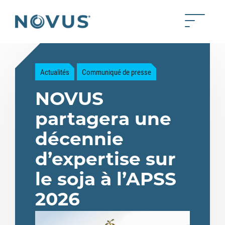
Skip to Main Content
Toggle 
Back to home
Actualités
Communiqué de presse
NOVUS
partagera une
décennie
d’expertise sur
le soja à l’APSS
2026