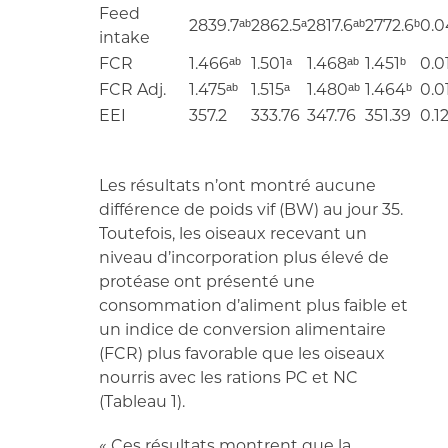
Feed
2839.7ᵃᵇ
2862.5ᵃ
2817.6ᵃᵇ
2772.6ᵇ
0.0
intake
FCR
1.466ᵃᵇ
1.501ᵃ
1.468ᵃᵇ
1.451ᵇ
0.0
FCR Adj.
1.475ᵃᵇ
1.515ᵃ
1.480ᵃᵇ
1.464ᵇ
0.0
EEI
357.2
333.76
347.76
351.39
0.1
Les résultats n’ont montré aucune
différence de poids vif (BW) au jour 35.
Toutefois, les oiseaux recevant un
niveau d’incorporation plus élevé de
protéase ont présenté une
consommation d’aliment plus faible et
un indice de conversion alimentaire
(FCR) plus favorable que les oiseaux
nourris avec les rations PC et NC
(Tableau 1).
« Ces résultats montrent que la