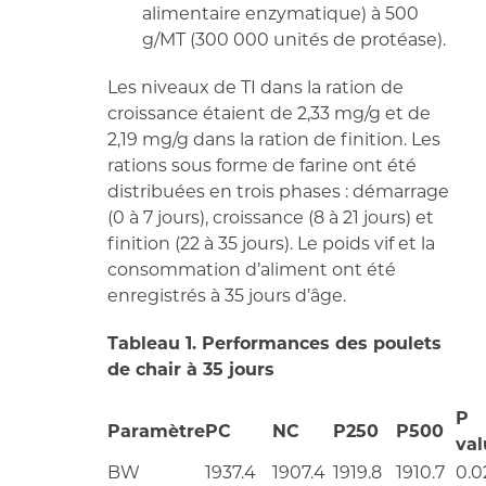
alimentaire enzymatique) à 500
g/MT (300 000 unités de protéase).
Les niveaux de TI dans la ration de
croissance étaient de 2,33 mg/g et de
2,19 mg/g dans la ration de finition. Les
rations sous forme de farine ont été
distribuées en trois phases : démarrage
(0 à 7 jours), croissance (8 à 21 jours) et
finition (22 à 35 jours). Le poids vif et la
consommation d’aliment ont été
enregistrés à 35 jours d’âge.
Tableau 1. Performances des poulets
de chair à 35 jours
P
Paramètre
PC
NC
P250
P500
val
BW
1937.4
1907.4
1919.8
1910.7
0.0