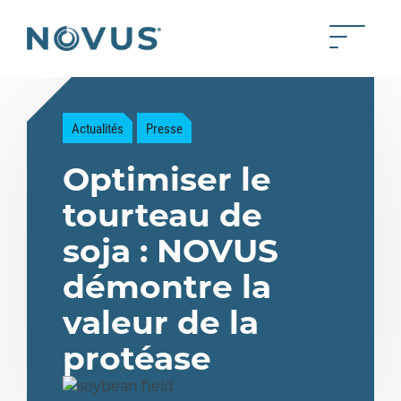
Skip to Main Content
Toggle 
Back to home
Actualités
Presse
Optimiser le
tourteau de
soja : NOVUS
démontre la
valeur de la
protéase