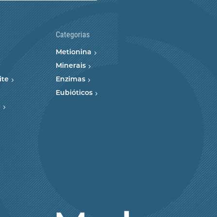
Categorias
Metionina
Minerais
ite
Enzimas
Eubióticos
e