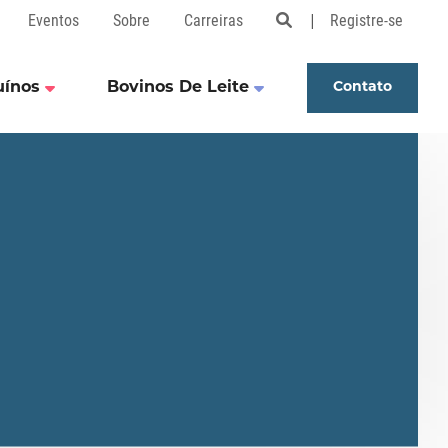
Eventos
Sobre
Carreiras
Registre-se
Open Search Popu
uínos
Bovinos De Leite
Contato