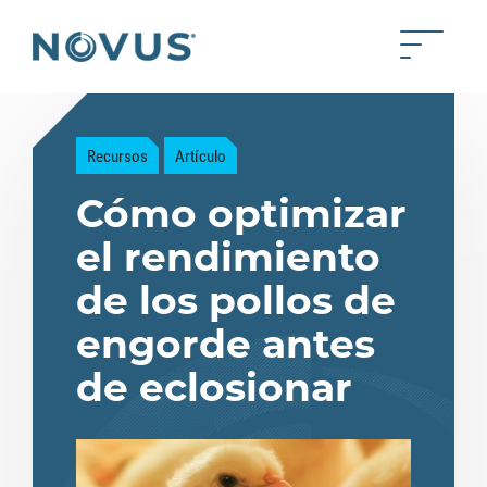
Saltar al contenido principal
Toggle 
Back to home
Recursos
Artículo
Cómo optimizar
el rendimiento
de los pollos de
engorde antes
de eclosionar