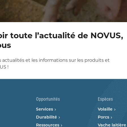
ir toute l’actualité de NOVUS,
ous
 actualités et les informations sur les produits et
US !
Opportunités
Espèces
Services
Volaille
Durabilité
Porcs
Ressources
Vache laitière