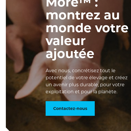
More™ :
montrez au
monde votre
valeur
ajoutée
Avec nous, concrétisez tout le
potentiel de votre élevage et créez
un avenir plus durable, pour votre
exploitation et pour la planète.
Contactez-nous