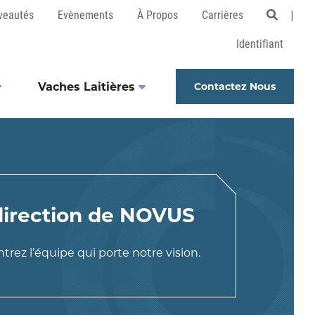
veautés
Evènements
À Propos
Carrières
Open 
Identifiant
Vaches Laitières
Contactez Nous
direction de NOVUS
rez l’équipe qui porte notre vision.