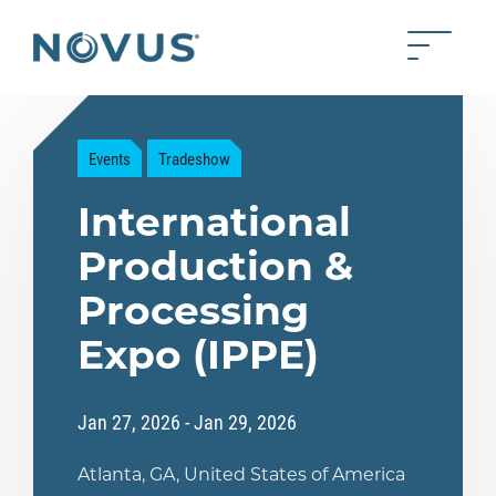
Skip to Main Content
Toggle 
Back to home
Events
Tradeshow
International
Production &
Processing
Expo (IPPE)
Jan 27, 2026
- Jan 29, 2026
Atlanta, GA, United States of America