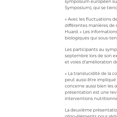
symposium européen sur 
Symposium), qui se tiend
« Avec les fluctuations d
différentes manières de so
Huard. « Les informatio
biologiques qui sous-ten
Les participants au symp
septembre lors de son exp
et voies d’amélioration d
« La translucidité de la 
peut aussi être impliqué
concerne aussi bien les 
présentation est une revu
interventions nutritionne
La deuxième présentation 
oligo-éléments pour rédui