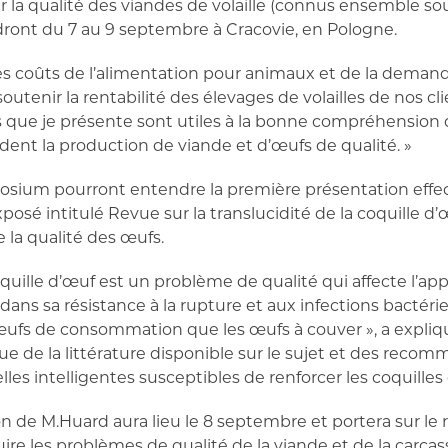
la qualité des viandes de volaille (connus ensemble s
ront du 7 au 9 septembre à Cracovie, en Pologne.
es coûts de l’alimentation pour animaux et de la demande, 
utenir la rentabilité des élevages de volailles de nos clie
ns que je présente sont utiles à la bonne compréhensio
dent la production de viande et d’œufs de qualité. »
osium pourront entendre la première présentation effe
osé intitulé Revue sur la translucidité de la coquille d’œ
e la qualité des œufs.
coquille d’œuf est un problème de qualité qui affecte l’a
 dans sa résistance à la rupture et aux infections bacté
œufs de consommation que les œufs à couver », a expliq
e de la littérature disponible sur le sujet et des recom
lles intelligentes susceptibles de renforcer les coquilles 
de M.Huard aura lieu le 8 septembre et portera sur le rô
re les problèmes de qualité de la viande et de la carcas