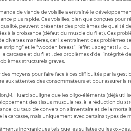
ande de viande de volaille a entraîné le développemen
ssance plus rapide. Ces volailles, bien que conçues pour
 qualité, peuvent présenter des problèmes de qualité de
ées à la croissance (défaut du muscle du filet). Ces pro
 de diverses manières, car ils entraînent des problèmes te
 striping” et le “wooden breast”, l’effet « spaghetti », o
 carcasse et du filet , des problèmes d’de l’intégrité de
oblèmes structurels graves.
r des moyens pour faire face à ces difficultés par la gesti
dre aux attentes des consommateurs et pour assurer la r
on,M. Huard souligne que les oligo-éléments (déjà utilis
loppement des tissus musculaires, à la réduction du stre
ssance, du taux de conversion alimentaire et de la mortal
de la carcasse, mais uniquement avec certains types de 
léments inorganiques tels que les sulfates ou les oxydes