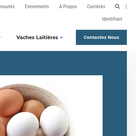
veautés
Evènements
À Propos
Carrières
Open 
Identifiant
Vaches Laitières
Contactez Nous