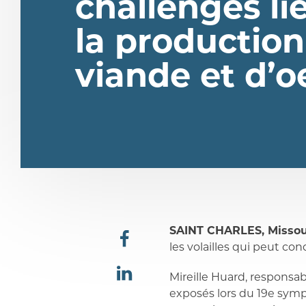
challenges li
la production
viande et d’o
SAINT CHARLES, Missou
les volailles qui peut co
partager
Mireille Huard, responsab
exposés lors du 19e symp
partager