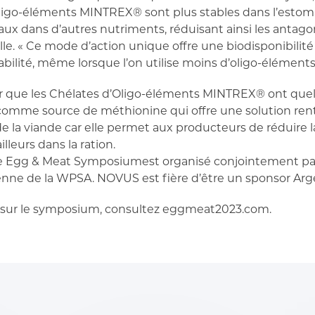
Oligo-éléments MINTREX® sont plus stables dans l’estoma
ux dans d’autres nutriments, réduisant ainsi les antago
-elle. « Ce mode d’action unique offre une biodisponibili
abilité, même lorsque l’on utilise moins d’oligo-éléments 
r que les Chélates d’Oligo-éléments MINTREX® ont quelq
mme source de méthionine qui offre une solution renta
 de la viande car elle permet aux producteurs de réduire
lleurs dans la ration.
le Egg & Meat Symposiumest organisé conjointement par 
enne de la WPSA. NOVUS est fière d’être un sponsor Ar
s sur le symposium, consultez eggmeat2023.com.