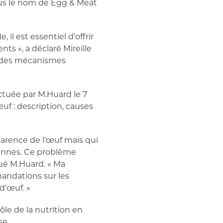
ous le nom de Egg & Meat
il est essentiel d’offrir
nts », a déclaré Mireille
n des mécanismes
ctuée par M.Huard le 7
uf : description, causes
pparence de l’œuf mais qui
riennes. Ce problème
ué M.Huard. « Ma
mandations sur les
d’œuf. »
le de la nutrition en
se.