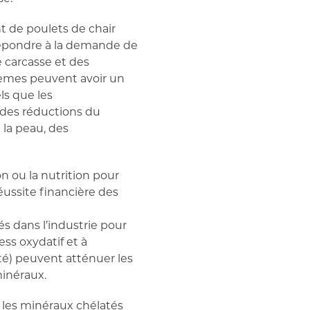
t de poulets de chair
 répondre à la demande de
 carcasse et des
blèmes peuvent avoir un
ls que les
u des réductions du
 la peau, des
on ou la nutrition pour
éussite financière des
és dans l’industrie pour
ss oxydatif et à
ité) peuvent atténuer les
minéraux.
, les minéraux chélatés