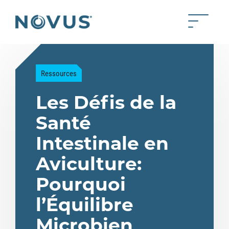
Skip to Main Content
Toggle 
Back to home
Ressources
Les Défis de la
Santé
Intestinale en
Aviculture:
Pourquoi
l’Équilibre
Microbien