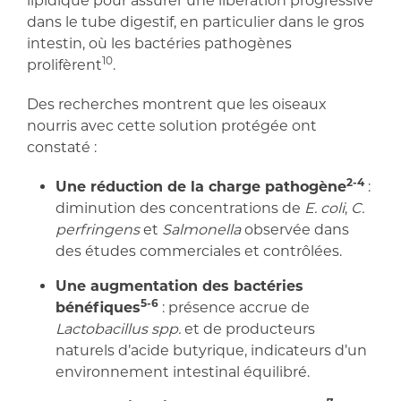
lipidique pour assurer une libération progressive
dans le tube digestif, en particulier dans le gros
intestin, où les bactéries pathogènes
10
prolifèrent
.
Des recherches montrent que les oiseaux
nourris avec cette solution protégée ont
constaté :
2-4
Une réduction de la charge pathogène
:
diminution des concentrations de
E. coli
,
C.
perfringens
et
Salmonella
observée dans
des études commerciales et contrôlées.
Une augmentation des bactéries
5-6
bénéfiques
: présence accrue de
Lactobacillus spp.
et de producteurs
naturels d’acide butyrique, indicateurs d’un
environnement intestinal équilibré.