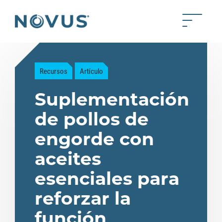
Saltar al contenido principal
Toggle 
Back to home
Recursos
Artículo
Suplementación
de pollos de
engorde con
aceites
esenciales para
reforzar la
función