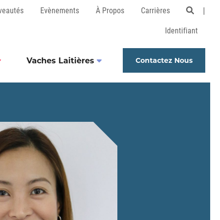
veautés
Evènements
À Propos
Carrières
Open 
Identifiant
Vaches Laitières
Contactez Nous