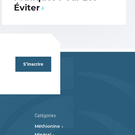
Éviter
S’inscrire
Catégories
Méthionine