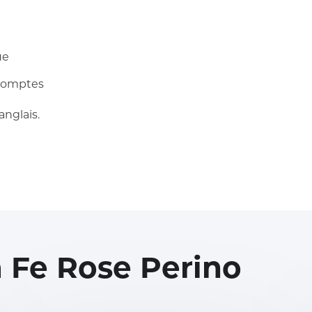
ue
 comptes
’anglais.
 Fe Rose Perino