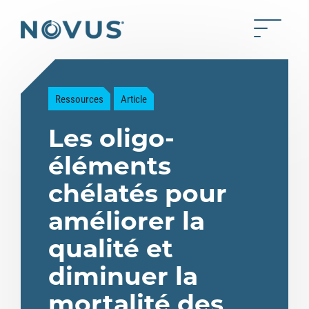
Skip to Main Content
Toggle 
Back to home
Ressources
Article
Les oligo-
éléments
chélatés pour
améliorer la
qualité et
diminuer la
mortalité des