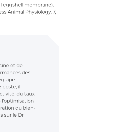
ural eggshell membrane),
ss Animal Physiology, 7,
cine et de
formances des
’équipe
poste, il
tivité, du taux
 l’optimisation
ration du bien-
s sur le Dr