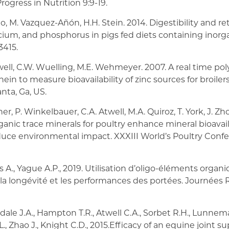
rogress in Nutrition 9:9-19.
Zhao, M. Vazquez-Añón, H.H. Stein. 2014. Digestibility and re
cium, and phosphorus in pigs fed diets containing inorga
3415.
twell, C.W. Wuelling, M.E. Wehmeyer. 2007. A real time p
ein to measure bioavailability of zinc sources for broiler
nta, Ga, US.
ner, P. Winkelbauer, C.A. Atwell, M.A. Quiroz, T. York, J. Zho
ganic trace minerals for poultry enhance mineral bioavai
ce environmental impact. XXXIII World’s Poultry Confe
 A., Yague A.P., 2019. Utilisation d’oligo-éléments organ
ur la longévité et les performances des portées. Journées R
ale J.A., Hampton T.R., Atwell C.A., Sorbet R.H., Lunnemann
J.L., Zhao J., Knight C.D., 2015.Efficacy of an equine joint