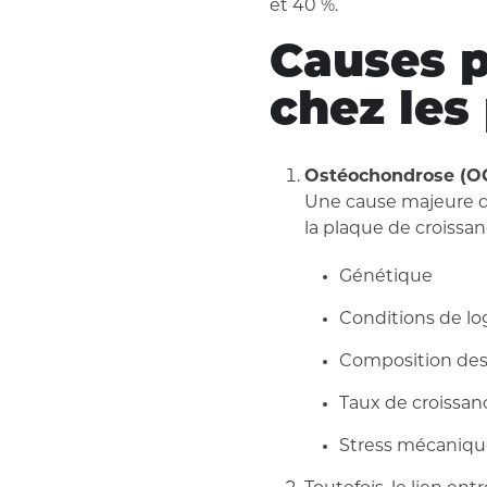
et 40 %.
Causes p
chez les
Ostéochondrose (O
Une cause majeure de
la plaque de croissan
Génétique
Conditions de l
Composition des
Taux de croissan
Stress mécaniq