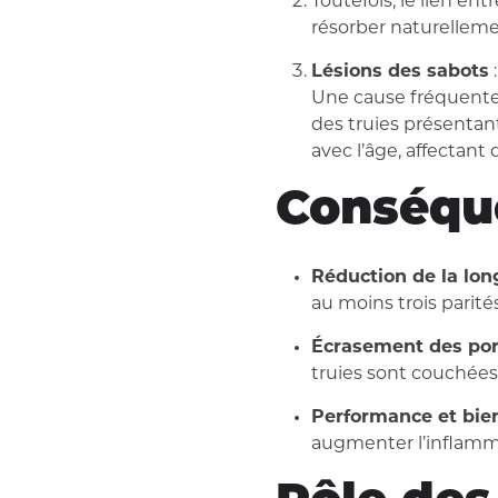
Toutefois, le lien en
résorber naturelleme
Lésions des sabots
:
Une cause fréquente,
des truies présentan
avec l’âge, affectant
Conséque
Réduction de la long
au moins trois parit
Écrasement des porc
truies sont couchées
Performance et bien
augmenter l’inflammat