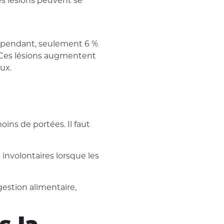
nes lésions peuvent se
Cependant, seulement 6 %
. Ces lésions augmentent
ux.
ns de portées. Il faut
nvolontaires lorsque les
gestion alimentaire,