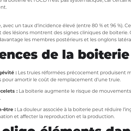
tre la boiterie et l’OCD n’est pas systématique, car certai
nt.
 avec un taux d’incidence élevé (entre 80 % et 96 %). 
t des lésions montrent des signes cliniques de boiterie
 davantage les membres postérieurs et les onglons latéra
nces de la boiterie
évité :
Les truies réformées précocement produisent moi
és pour amortir le coût de remplacement d’une truie.
elets :
La boiterie augmente le risque de mouvements i
.
-être :
La douleur associée à la boiterie peut réduire l’in
ion et affecter la reproduction et la production.