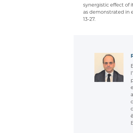
synergistic effect of
as demonstrated in e
13-27.
E
d
d
ê
B