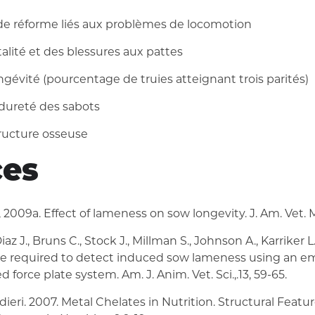
de réforme liés aux problèmes de locomotion
alité et des blessures aux pattes
ngévité (pourcentage de truies atteignant trois parités)
dureté des sabots
tructure osseuse
ces
 J., 2009a. Effect of lameness on sow longevity. J. Am. Vet. 
z J., Bruns C., Stock J., Millman S., Johnson A., Karriker L.,
e required to detect induced sow lameness using an 
orce plate system. Am. J. Anim. Vet. Sci.,.13, 59-65.
edieri. 2007. Metal Chelates in Nutrition. Structural Feat