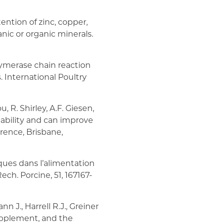
tention of zinc, copper,
nic or organic minerals.
olymerase chain reaction
s. International Poultry
u, R. Shirley, A.F. Giesen,
lability and can improve
rence, Brisbane,
iques dans l’alimentation
ech. Porcine, 51, 167167-
 J., Harrell R.J., Greiner
 supplement, and the