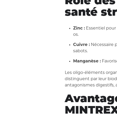
Rôle des
santé st
Zinc :
Essentiel pour 
os.
Cuivre :
Nécessaire p
sabots.
Manganèse :
Favoris
Les oligo-éléments org
distinguent par leur biod
antagonismes digestifs, 
Avantag
MINTRE