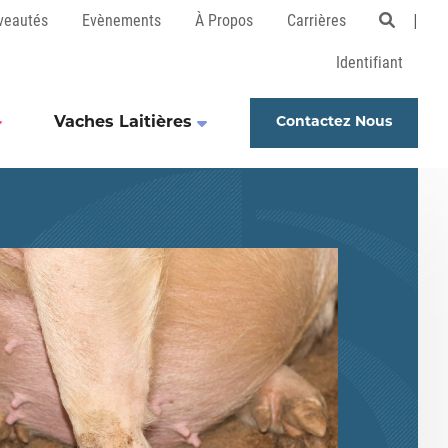
veautés
Evènements
À Propos
Carrières
Open 
Identifiant
Vaches Laitières
Contactez Nous