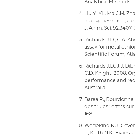
Analytical Methods. P
Liu Y., Y.L. Ma, J.M. 
manganese, iron, cal
J. Anim. Sci. 92:3407–
Richards J.D., C.A. A
assay for metallothion
Scientific Forum, Atla
Richards J.D., J.J. Dib
C.D. Knight. 2008. Or
performance and redu
Australia.
Barea R., Bourdonnais
des truies : effets s
168.
Wedekind K.J., Coverd
L., Keith N.K., Evans 