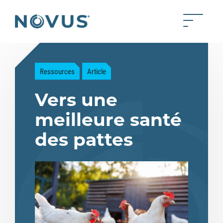
Skip to Main Content
Toggle 
Back to home
Ressources
Article
Vers une
meilleure santé
des pattes