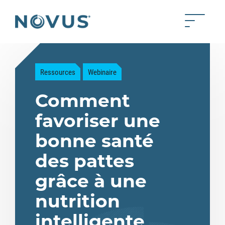
Skip to Main Content
Toggle 
Back to home
Ressources
Webinaire
Comment
favoriser une
bonne santé
des pattes
grâce à une
nutrition
intelligente